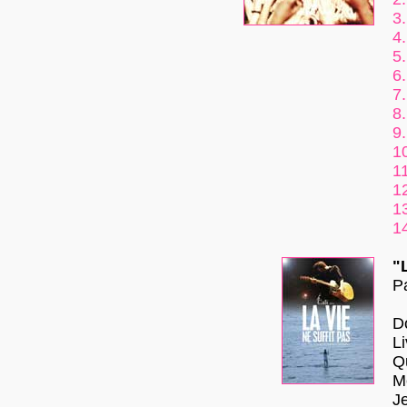
3.
4.
5.
6.
7.
8.
9.
1
11
1
1
1
"
P
Do
L
Q
M
J