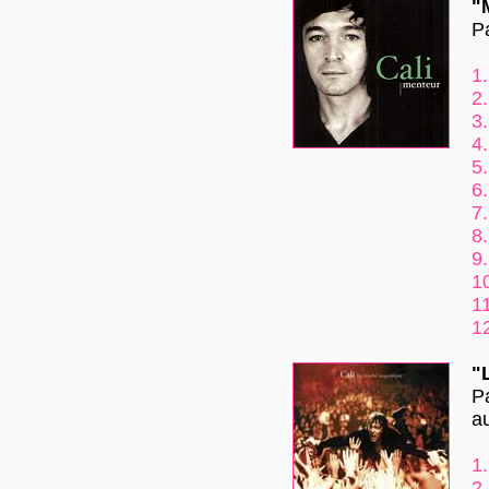
"
P
1.
2.
3.
4.
5.
6.
7.
8.
9.
1
11
1
"
P
au
1.
2.