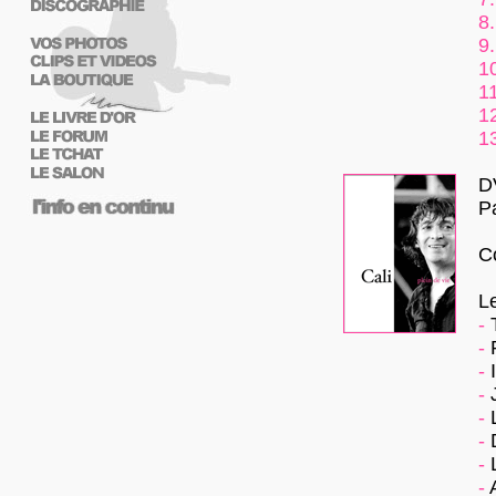
8.
9.
1
11
1
1
D
P
C
L
-
T
-
P
-
I
-
J
-
L
-
D
-
L
-
A