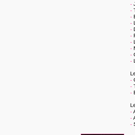
-
J
-
T
-
E
-
L
-
D
-
-
L
-
M
-
C
-
L
Le
-
C
-
T
-
E
L
-
A
-
A
-
S