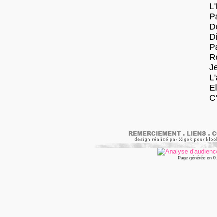
L'
P
D
Di
Pa
R
Je
L'
El
C
Page générée en 0