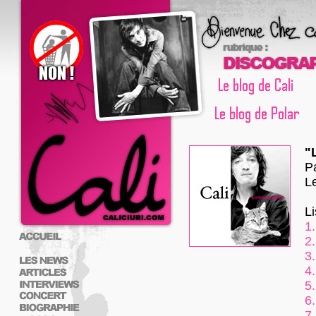
"
P
L
L
1.
2.
3.
4.
5.
6.
7.