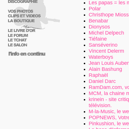
Les papas = les
Polar
Christhope Mios
Benabar
Dionysos
Michel Delpech
Tiéfaine
Sanséverino
Vincent Delerm
Waterboys
Jean Louis Auber
Alain Bashung
Raphaël
Daniel Darc
RamDam.com, vot
MCM, la chaine m
krinein - site crit
télévision.
M-la-Music, le we
POPNEWS, Votre 
Pinkushion, le we