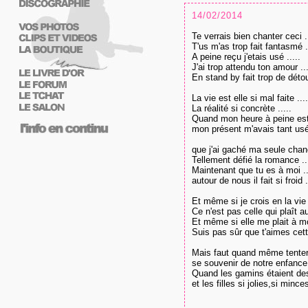
14/02/2014
Te verrais bien chanter ceci .
T'us m'as trop fait fantasmé ..
A peine reçu j'etais usé .....
J'ai trop attendu ton amour ...
En stand by fait trop de détou
La vie est elle si mal faite ....
La réalité si concrète .....
Quand mon heure à peine est 
mon présent m'avais tant usé 
que j'ai gaché ma seule chanc
Tellement défié la romance ...
Maintenant que tu es à moi ..
autour de nous il fait si froid .
Et même si je crois en la vie .
Ce n'est pas celle qui plaît aux
Et même si elle me plait à moi
Suis pas sûr que t'aimes cette
Mais faut quand même tenter 
se souvenir de notre enfance 
Quand les gamins étaient des 
et les filles si jolies,si minces