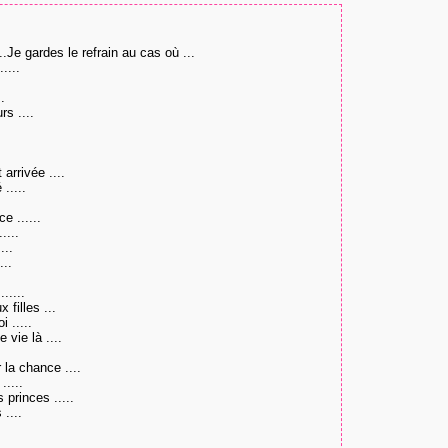
..Je gardes le refrain au cas où ...
....
.
rs ....
arrivée ....
.....
e ......
....
...
...
.....
 filles ...
 .....
 vie là ....
la chance ....
.....
princes .....
 ....