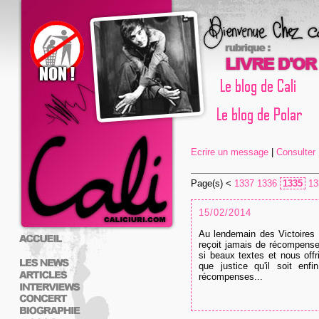
Ecrire un message
|
Consulter L
Page(s) <
1337
1336
1335
13
15/02/2014
Au lendemain des Victoires
reçoit jamais de récompense a
si beaux textes et nous offr
que justice qu'il soit enf
récompenses...