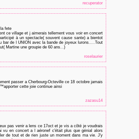
recuperator
la fete
t ce village et j aimerais tellement vous voir en concert
articipé à un spectacle( souvent cause sante) a bientot
au bar de l UNION avec la bande de joyeux lurons.....Tout
ut( Martine une groupie de 60 ans...)
roselaurier
oment passer a Cherbourg-Octeville ce 18 octobre jamais
€™apporter cette joie continue ainsi
zazasu14
 peux pas venir a lens ce 17oct et je vis a côté je voudrais
ai vu en concert a l aéronef c'était plus que génial alors
arler de tout et de rien juste un moment dans ma vie. J'y