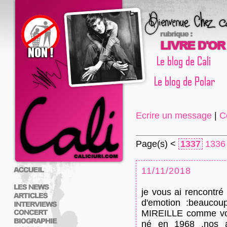
Ecrire un message
|
C
Page(s) <
1337
1336
11/11/2018
je vous ai rencontré
d'emotion :beaucoup
MIREILLE comme vo
né en 1968 ,nos