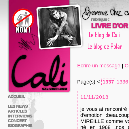
Ecrire un message
|
C
Page(s) <
1337
1336
11/11/2018
je vous ai rencontré
d'emotion :beaucoup
MIREILLE comme vo
né en 1968 ,nos