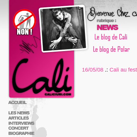
16/05/08
.:
Cali au fes