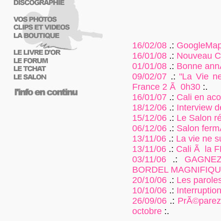
16/02/08
.:
GoogleMap s
16/01/08
.:
Nouveau Cl
01/01/08
.:
Bonne ann
09/02/07
.:
"La Vie ne
France 2 Ã 0h30
:.
16/01/07
.:
Cali en aco
18/12/06
.:
Interview d
15/12/06
.:
Le Salon r
06/12/06
.:
Salon ferm
13/11/06
.:
La vie ne su
13/11/06
.:
Cali Ã la 
03/11/06
.:
GAGNEZ
BORDEL MAGNIFIQU
20/10/06
.:
Les paroles
10/10/06
.:
Interruption
26/09/06
.:
PrÃ©parez 
octobre
:.