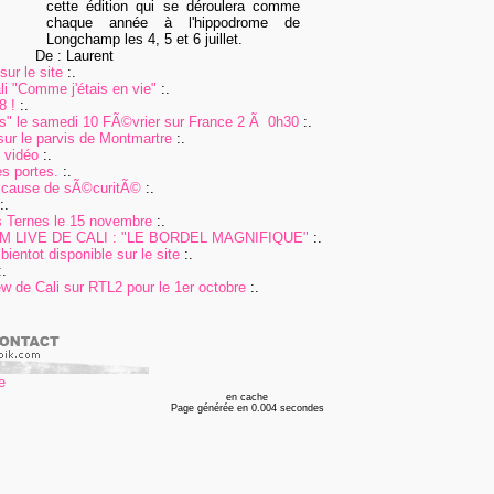
cette édition qui se déroulera comme
chaque année à l'hippodrome de
Longchamp les 4, 5 et 6 juillet.
De : Laurent
ur le site
:.
i "Comme j'étais en vie"
:.
8 !
:.
pas" le samedi 10 FÃ©vrier sur France 2 Ã 0h30
:.
sur le parvis de Montmartre
:.
n vidéo
:.
s portes.
:.
 cause de sÃ©curitÃ©
:.
:.
 Ternes le 15 novembre
:.
 LIVE DE CALI : "LE BORDEL MAGNIFIQUE"
:.
bientot disponible sur le site
:.
.
ew de Cali sur RTL2 pour le 1er octobre
:.
en cache
Page générée en 0.004 secondes