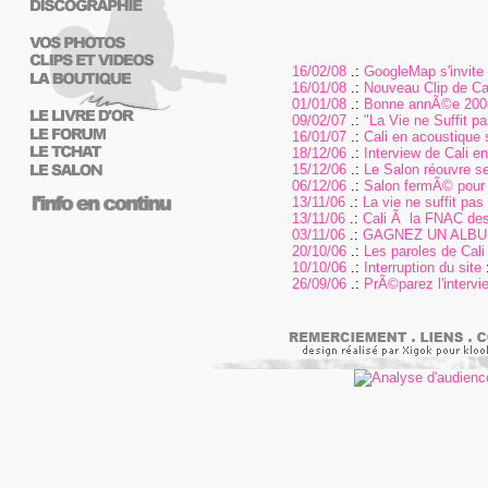
16/02/08
.:
GoogleMap s'invite s
16/01/08
.:
Nouveau Clip de Cal
01/01/08
.:
Bonne annÃ©e 200
09/02/07
.:
"La Vie ne Suffit 
16/01/07
.:
Cali en acoustique 
18/12/06
.:
Interview de Cali e
15/12/06
.:
Le Salon réouvre se
06/12/06
.:
Salon fermÃ© pour
13/11/06
.:
La vie ne suffit pas
13/11/06
.:
Cali Ã la FNAC des
03/11/06
.:
GAGNEZ UN ALBUM
20/10/06
.:
Les paroles de Cali 
10/10/06
.:
Interruption du site
:
26/09/06
.:
PrÃ©parez l'intervi