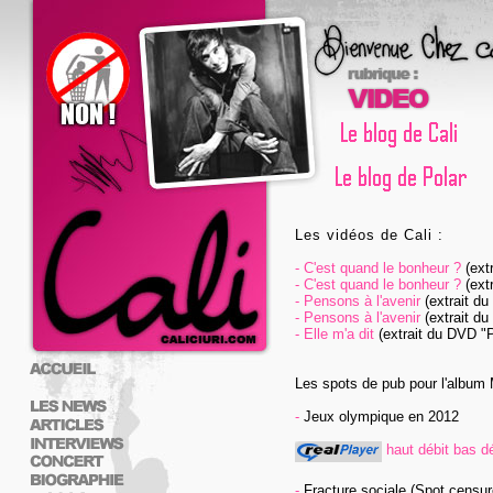
Les vidéos de Cali :
-
C'est quand le bonheur ?
(extr
-
C'est quand le bonheur ?
(extr
-
Pensons à l'avenir
(extrait du
-
Pensons à l'avenir
(extrait du
-
Elle m'a dit
(extrait du DVD "P
Les spots de pub pour l'album
-
Jeux olympique en 2012
haut débit
bas dé
-
Fracture sociale (Spot censur