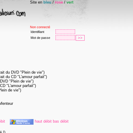
Site en
bleu
/
rose
/
vert
Non connecté
Identifiant
Mot de passe
ait du DVD "Plein de vie")
ait du CD "L'amour parfait")
 DVD "Plein de vie")
 CD "L'amour parfait")
lein de vie")
 Menteur
bit
haut débit
bas débit
é !)