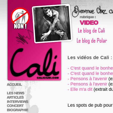
Les vidéos de Cali :
-
C'est quand le bonhe
-
C'est quand le bonhe
-
Pensons à l'avenir
(e
-
Pensons à l'avenir
(e
-
Elle m'a dit
(extrait d
Les spots de pub pour