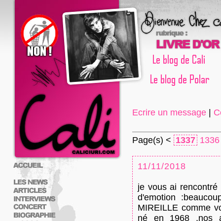
Ecrire un message
|
C
Page(s) <
1337
1336
11/11/2018
je vous ai rencontré
d'emotion :beaucoup
MIREILLE comme vo
né en 1968 ,nos